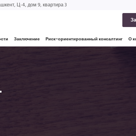
ашкент, Ц-4, дом 9, квартира 3
За
ости
Заключение
Риск-ориентированный консалтинг
О к
г