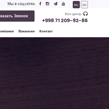
Мы в соц.сетях:
RU
EN
Кол-центр
казать Звонок
+998 71 209-92-86
омпании
Вакансии
Контакт