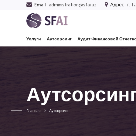
Email
administration@sfai.uz
Адрес
г. Т
Услуги
Аутсорсинг
Аудит Финансовой Отчетн
Аутсорсин
Главная
Аутсорсинг